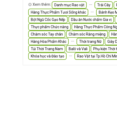
۞ Xem thêm:
∙∙∙
Danh mục Rao vặt
Trái Cây
∙∙∙
Hàng Thực Phẩm Tươi Sống khác
Bánh Kẹo 
Bột Ngũ Cốc Gạo Nếp
Dầu ăn Nước chấm Gia vị
Thực phẩm Chức năng
Hàng Thực Phẩm Công Ng
Chăm sóc Tay chân
Chăm sóc Răng miệng
Hà
∙∙∙
Hàng Hóa Phẩm Khác
Thời trang Nữ
Giày 
Túi Thời Trang Nam
Balô và Vali
Phụ kiện Thời 
∙∙∙
Khóa học và Đào tạo
Rao Vặt tại Tp.Hồ Chí Mi