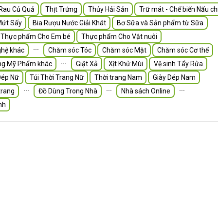
Rau Củ Quả
Thịt Trứng
Thủy Hải Sản
Trữ mát - Chế biến Nấu ch
Mứt Sấy
Bia Rượu Nước Giải Khát
Bơ Sữa và Sản phẩm từ Sữa
Thực phẩm Cho Em bé
Thực phẩm Cho Vật nuôi
∙∙∙
hệ khác
Chăm sóc Tóc
Chăm sóc Mặt
Chăm sóc Cơ thể
∙∙∙
ng Mỹ Phẩm khác
Giặt Xả
Xịt Khử Mùi
Vệ sinh Tẩy Rửa
Dép Nữ
Túi Thời Trang Nữ
Thời trang Nam
Giày Dép Nam
∙∙∙
∙∙∙
∙∙∙
trang
Đồ Dùng Trong Nhà
Nhà sách Online
nh