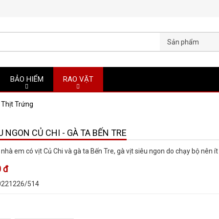
Sản phẩm
BẢO HIỂM
RAO VẶT
Thịt Trứng
ÊU NGON CỦ CHI - GÀ TA BẾN TRE
nhà em có vịt Củ Chi và gà ta Bến Tre, gà vịt siêu ngon do chạy bộ nên í
 đ
0221226/514