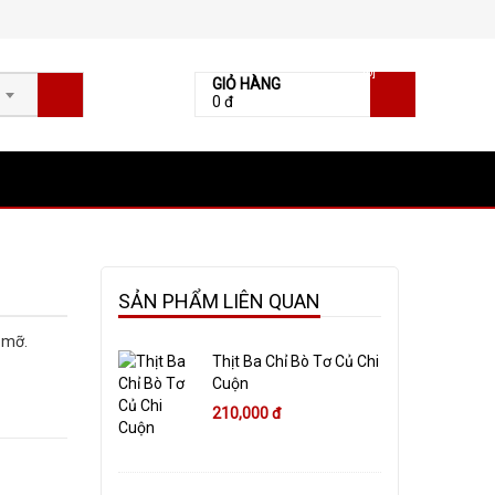
[0]
GIỎ HÀNG
0 đ
SẢN PHẨM LIÊN QUAN
t mỡ.
Thịt Ba Chỉ Bò Tơ Củ Chi
Cuộn
210,000 đ