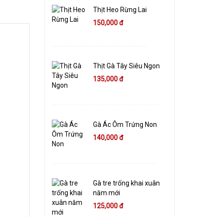
Thịt Heo Rừng Lai
150,000 đ
Thịt Gà Tây Siêu Ngon
135,000 đ
Gà Ác Ôm Trứng Non
140,000 đ
Gà tre trống khai xuân
năm mới
125,000 đ