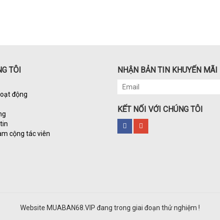
G TÔI
NHẬN BẢN TIN KHUYẾN MÃI
hoạt động
KẾT NỐI VỚI CHÚNG TÔI
ng
tin
àm cộng tác viên
Website MUABAN68.VIP đang trong giai đoạn thử nghiệm !