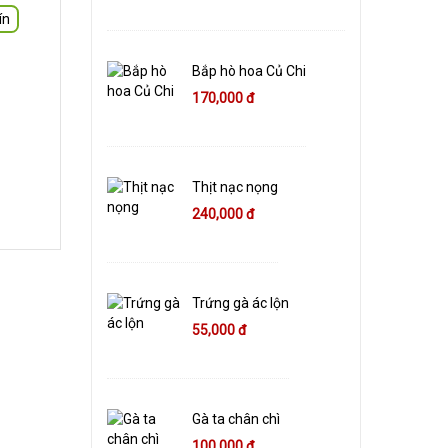
ín
Bắp hò hoa Củ Chi
170,000 đ
Thịt nạc nọng
240,000 đ
Trứng gà ác lộn
55,000 đ
Gà ta chân chì
100,000 đ