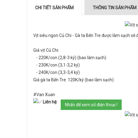
CHI TIẾT SẢN PHẨM
THÔNG TIN SẢN PHẨM
Vịt siêu ngon Củ Chi - Gà ta Bến Tre được làm sạch sẽ 
Giá vịt Củ Chi:
- 220K/con (2,8-3 ký) (bao làm sạch)
- 230K/con (3,1-3,2 ký)
- 240K/con (3,3-3,4 ký)
Giá gà ta Bến Tre: 120K/ký (bao làm sạch)
#Van Xuan
Liên hệ:
Nhấn để xem số điện thoại !