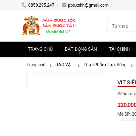
0858.295.247
pbs.cskh@gmail.com
TRANG CHỦ
BẤT ĐỘNG SẢN
TÀI CHÍNH
Trang chủ
RAO VẶT
Thực Phẩm Tươi Sống
VỊT SI
Sáng mai 
220,000
Mã SP:
2