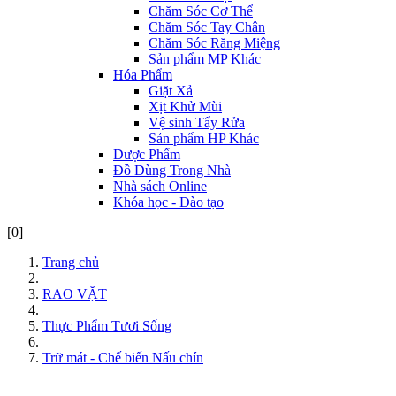
Chăm Sóc Cơ Thể
Chăm Sóc Tay Chân
Chăm Sóc Răng Miệng
Sản phẩm MP Khác
Hóa Phẩm
Giặt Xả
Xịt Khử Mùi
Vệ sinh Tẩy Rửa
Sản phẩm HP Khác
Dược Phẩm
Đồ Dùng Trong Nhà
Nhà sách Online
Khóa học - Đào tạo
[0]
Trang chủ
RAO VẶT
Thực Phẩm Tươi Sống
Trữ mát - Chế biến Nấu chín