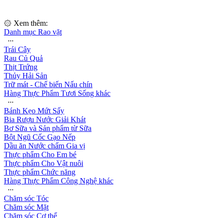
۞ Xem thêm:
Danh mục Rao vặt
∙∙∙
Trái Cây
Rau Củ Quả
Thịt Trứng
Thủy Hải Sản
Trữ mát - Chế biến Nấu chín
Hàng Thực Phẩm Tươi Sống khác
∙∙∙
Bánh Kẹo Mứt Sấy
Bia Rượu Nước Giải Khát
Bơ Sữa và Sản phẩm từ Sữa
Bột Ngũ Cốc Gạo Nếp
Dầu ăn Nước chấm Gia vị
Thực phẩm Cho Em bé
Thực phẩm Cho Vật nuôi
Thực phẩm Chức năng
Hàng Thực Phẩm Công Nghệ khác
∙∙∙
Chăm sóc Tóc
Chăm sóc Mặt
Chăm sóc Cơ thể