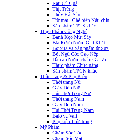
Rau Củ Quả
Thịt Trứng
Thủy Hải Sản
Trữ mát - Chế biến Nấu chín
Sản phẩm TPTS khác
Thực Phẩm Công Nghệ
Bánh Kẹo Mứt Sấy
Bia Rượu Nước Giải Khát
Bơ Sữa và Sản phẩm từ Sữa
Bột Ngũ Cốc Gạo Nếp
Dầu ăn Nước chấm Gia Vị
Thực phẩm Chức năng
Sản phẩm TPCN khác
Thời Trang & Phụ Kiện
Thời trang Nữ
Giày Dép Nữ
Túi Thời Trang Nữ
Thời trang Nam
Giày Dép Nam
Túi Thời Trang Nam
Balo và Vali
Phụ kiện Thời trang
Mỹ Phẩm
Chăm Sóc Tóc
Chăm Sóc Mặt