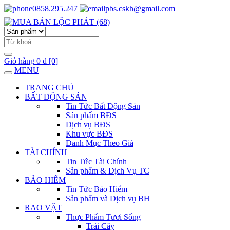
0858.295.247
pbs.cskh@gmail.com
Giỏ hàng
0 đ
[0]
MENU
TRANG CHỦ
BẤT ĐỘNG SẢN
Tin Tức Bất Động Sản
Sản phẩm BĐS
Dịch vụ BĐS
Khu vực BĐS
Danh Mục Theo Giá
TÀI CHÍNH
Tin Tức Tài Chính
Sản phẩm & Dịch Vụ TC
BẢO HIỂM
Tin Tức Bảo Hiểm
Sản phẩm và Dịch vụ BH
RAO VẶT
Thực Phẩm Tươi Sống
Trái Cây