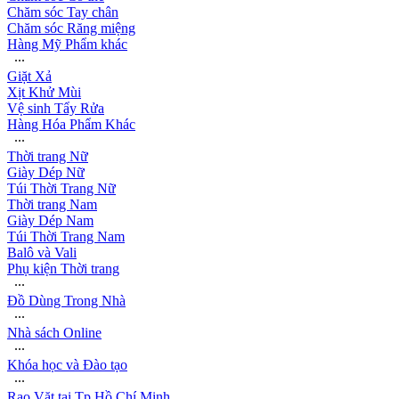
Chăm sóc Tay chân
Chăm sóc Răng miệng
Hàng Mỹ Phẩm khác
∙∙∙
Giặt Xả
Xịt Khử Mùi
Vệ sinh Tẩy Rửa
Hàng Hóa Phẩm Khác
∙∙∙
Thời trang Nữ
Giày Dép Nữ
Túi Thời Trang Nữ
Thời trang Nam
Giày Dép Nam
Túi Thời Trang Nam
Balô và Vali
Phụ kiện Thời trang
∙∙∙
Đồ Dùng Trong Nhà
∙∙∙
Nhà sách Online
∙∙∙
Khóa học và Đào tạo
∙∙∙
Rao Vặt tại Tp.Hồ Chí Minh