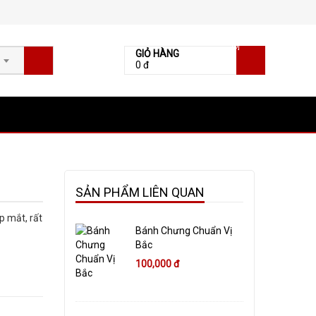
[0]
GIỎ HÀNG
0 đ
SẢN PHẨM LIÊN QUAN
p mắt, rất
Bánh Chưng Chuẩn Vị
Bắc
100,000 đ