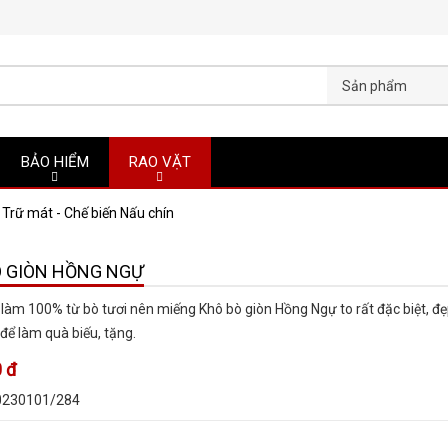
Sản phẩm
BẢO HIỂM
RAO VẶT
Trữ mát - Chế biến Nấu chín
Ò GIÒN HỒNG NGỰ
làm 100% từ bò tươi nên miếng Khô bò giòn Hồng Ngự to rất đặc biệt, đẹ
 để làm quà biếu, tặng.
 đ
0230101/284