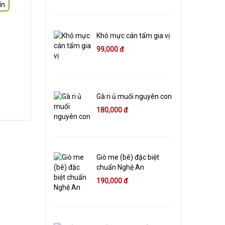
ín
Khô mực cán tẩm gia vị
99,000 đ
Gà ri ủ muối nguyên con
180,000 đ
Giò me (bê) đặc biệt
chuẩn Nghệ An
190,000 đ