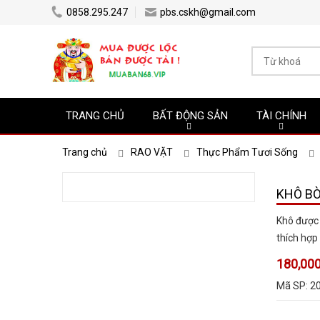
0858.295.247
pbs.cskh@gmail.com
TRANG CHỦ
BẤT ĐỘNG SẢN
TÀI CHÍNH
Trang chủ
RAO VẶT
Thực Phẩm Tươi Sống
KHÔ B
Khô được 
thích hợp
180,000
Mã SP:
2