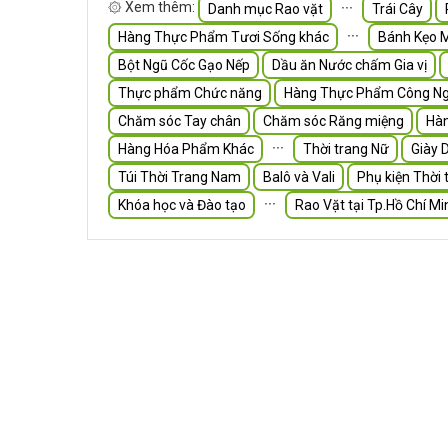
۞ Xem thêm:
∙∙∙
Danh mục Rao vặt
Trái Cây
∙∙∙
Hàng Thực Phẩm Tươi Sống khác
Bánh Kẹo 
Bột Ngũ Cốc Gạo Nếp
Dầu ăn Nước chấm Gia vị
Thực phẩm Chức năng
Hàng Thực Phẩm Công Ng
Chăm sóc Tay chân
Chăm sóc Răng miệng
Hà
∙∙∙
Hàng Hóa Phẩm Khác
Thời trang Nữ
Giày 
Túi Thời Trang Nam
Balô và Vali
Phụ kiện Thời 
∙∙∙
Khóa học và Đào tạo
Rao Vặt tại Tp.Hồ Chí Mi