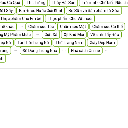
Rau Củ Quả
Thịt Trứng
Thủy Hải Sản
Trữ mát - Chế biến Nấu ch
Mứt Sấy
Bia Rượu Nước Giải Khát
Bơ Sữa và Sản phẩm từ Sữa
Thực phẩm Cho Em bé
Thực phẩm Cho Vật nuôi
∙∙∙
hệ khác
Chăm sóc Tóc
Chăm sóc Mặt
Chăm sóc Cơ thể
∙∙∙
ng Mỹ Phẩm khác
Giặt Xả
Xịt Khử Mùi
Vệ sinh Tẩy Rửa
Dép Nữ
Túi Thời Trang Nữ
Thời trang Nam
Giày Dép Nam
∙∙∙
∙∙∙
∙∙∙
trang
Đồ Dùng Trong Nhà
Nhà sách Online
nh