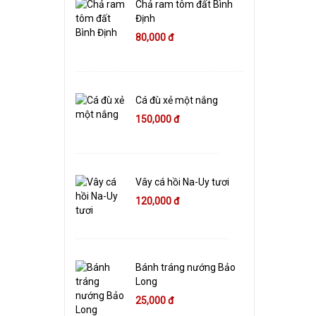
Chả ram tôm đất Bình
Định
80,000 đ
Cá đù xẻ một nắng
150,000 đ
Vây cá hồi Na-Uy tươi
120,000 đ
Bánh tráng nướng Bảo
Long
25,000 đ