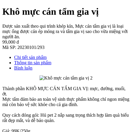
Khô mực cán tẩm gia vị
Được sản xuất theo qui trình khép kín, Mực cán tẩm gia vị là loại
mực ống được cán ép mỏng ra và tẩm gia vị sao cho vừa miệng với
người ăn.
99,000 đ
Mã SP:
20230101/293
Chi tiết sản phẩm
Thông tin sản phẩm
Bình luận
Thành phần KHÔ MỰC CÁN TẨM GIA VỊ: mực, đường, muối,
ớt.
Mực tẩm đảm bảo an toàn vệ sinh thực phẩm không chỉ ngon miệng
mà còn bảo vệ sức khỏe cho cả gia đình.
Quy cách đóng gói: Hủ pet 2 nắp sang trọng thích hợp làm quà biếu
rất đẹp mắt, và dễ bảo quản.
Giá: 99K/250g