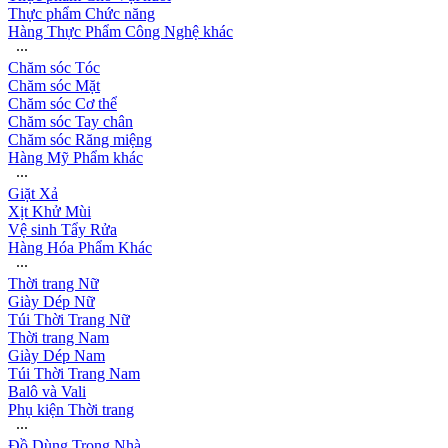
Thực phẩm Chức năng
Hàng Thực Phẩm Công Nghệ khác
∙∙∙
Chăm sóc Tóc
Chăm sóc Mặt
Chăm sóc Cơ thể
Chăm sóc Tay chân
Chăm sóc Răng miệng
Hàng Mỹ Phẩm khác
∙∙∙
Giặt Xả
Xịt Khử Mùi
Vệ sinh Tẩy Rửa
Hàng Hóa Phẩm Khác
∙∙∙
Thời trang Nữ
Giày Dép Nữ
Túi Thời Trang Nữ
Thời trang Nam
Giày Dép Nam
Túi Thời Trang Nam
Balô và Vali
Phụ kiện Thời trang
∙∙∙
Đồ Dùng Trong Nhà