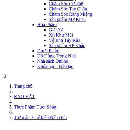
Chăm Sóc Cơ Thể
Chăm Sóc Tay Chân
Chăm Sóc Răng Miệng
Sản phẩm MP Khác
Hóa Phẩm
Giặt Xả
Xịt Khử Mùi
Vệ sinh Tẩy Rửa
Sản phẩm HP Khác
Dược Phẩm
Đồ Dùng Trong Nhà
Nhà sách Online
Khóa học - Đào tạo
[0]
Trang chủ
RAO VẶT
Thực Phẩm Tươi Sống
Trữ mát - Chế biến Nấu chín