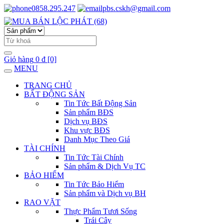
0858.295.247
pbs.cskh@gmail.com
Giỏ hàng
0 đ
[0]
MENU
TRANG CHỦ
BẤT ĐỘNG SẢN
Tin Tức Bất Động Sản
Sản phẩm BĐS
Dịch vụ BĐS
Khu vực BĐS
Danh Mục Theo Giá
TÀI CHÍNH
Tin Tức Tài Chính
Sản phẩm & Dịch Vụ TC
BẢO HIỂM
Tin Tức Bảo Hiểm
Sản phẩm và Dịch vụ BH
RAO VẶT
Thực Phẩm Tươi Sống
Trái Cây