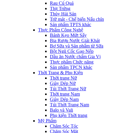
Rau Củ Quả
Thịt Trứng
Thủy Hải Sản
Trữ mát - Chế biến Nấu chín
Sản phẩm TPTS khác
Thực Phẩm Công Nghệ
Bánh Kẹo Mứt Sấy
Bia Rượu Nước Giải Khát
Bơ Sữa và Sản phẩm từ Sữa
Bột Ngũ Cốc Gạo Nếp
Dầu ăn Nước chấm Gia Vị
Thực phẩm Chức năng
Sản phẩm TPCN khác
Thời Trang & Phụ Kiện
Thời trang Nữ
Giày Dép Nữ
Túi Thời Trang Nữ
Thời trang Nam
Giày Dép Nam
Túi Thời Trang Nam
Balo và Vali
Phụ kiện Thời trang
Mỹ Phẩm
Chăm Sóc Tóc
Chăm Sóc Mặt