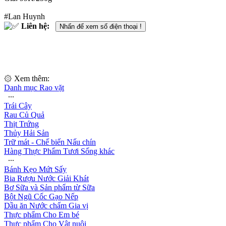
#Lan Huynh
Liên hệ:
Nhấn để xem số điện thoại !
۞ Xem thêm:
Danh mục Rao vặt
∙∙∙
Trái Cây
Rau Củ Quả
Thịt Trứng
Thủy Hải Sản
Trữ mát - Chế biến Nấu chín
Hàng Thực Phẩm Tươi Sống khác
∙∙∙
Bánh Kẹo Mứt Sấy
Bia Rượu Nước Giải Khát
Bơ Sữa và Sản phẩm từ Sữa
Bột Ngũ Cốc Gạo Nếp
Dầu ăn Nước chấm Gia vị
Thực phẩm Cho Em bé
Thực phẩm Cho Vật nuôi