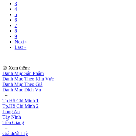
3
4
5
6
7
8
9
Next ›
Last »
۞ Xem thêm:
Danh Mục Sản Phẩm
Danh Mục Theo Khu Vực
Danh Mục Theo Giá
Danh Mục Dịch Vụ
∙∙∙
Tp.Hồ Chí Minh 1
Tp.Hồ Chí Minh 2
Long An
Tây Ninh
Tiền Giang
∙∙∙
Giá dưới 1 tỷ