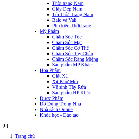
Thời trang Nam
Giày Dép Nam
Túi Thời Trang Nam
Balo và Vali
Phụ kiện Thời trang
Mỹ Phẩm
Chăm Sóc Tóc
Chăm Sóc Mặt
Chăm Sóc Cơ Thể
Chăm Sóc Tay Chân
Chăm Sóc Răng Miệng
Sản phẩm MP Khác
Hóa Phẩm
Giặt Xả
Xịt Khử Mùi
Vệ sinh Tẩy Rửa
Sản phẩm HP Khác
Dược Phẩm
Đồ Dùng Trong Nhà
Nhà sách Online
Khóa học - Đào tạo
[0]
Trang chủ