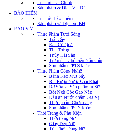
Tin Tức Tài Chính
Sản phẩm & Dịch Vụ TC
BẢO HIỂM
Tin Tức Bảo Hiểm
Sản phẩm và Dịch vụ BH
RAO VẶT
Thực Phẩm Tươi Sống
Trái Cây
Rau Củ Quả
Thịt Trứng
Thủy Hải Sản
Trữ mát - Chế biến Nấu chín
Sản phẩm TPTS khác
Thực Phẩm Công Nghệ
Bánh Kẹo Mứt Sấy
Bia Rượu Nước Giải Khát
Bơ Sữa và Sản phẩm từ Sữa
Bột Ngũ Cốc Gạo Nếp
Dầu ăn Nước chấm Gia Vị
Thực phẩm Chức năng
Sản phẩm TPCN khác
Thời Trang & Phụ Kiện
Thời trang Nữ
Giày Dép Nữ
Túi Thời Trang Nữ