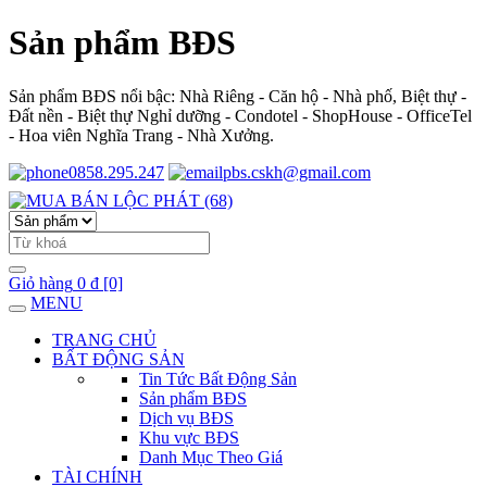
Sản phẩm BĐS
Sản phẩm BĐS nổi bậc: Nhà Riêng - Căn hộ - Nhà phố, Biệt thự -
Đất nền - Biệt thự Nghỉ dưỡng - Condotel - ShopHouse - OfficeTel
- Hoa viên Nghĩa Trang - Nhà Xưởng.
0858.295.247
pbs.cskh@gmail.com
Giỏ hàng
0 đ
[0]
MENU
TRANG CHỦ
BẤT ĐỘNG SẢN
Tin Tức Bất Động Sản
Sản phẩm BĐS
Dịch vụ BĐS
Khu vực BĐS
Danh Mục Theo Giá
TÀI CHÍNH