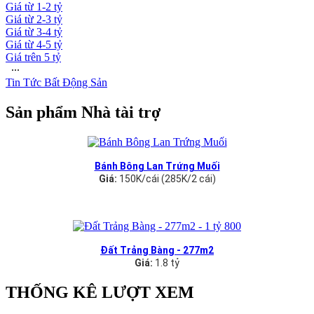
Giá từ 1-2 tỷ
Giá từ 2-3 tỷ
Giá từ 3-4 tỷ
Giá từ 4-5 tỷ
Giá trên 5 tỷ
∙∙∙
Tin Tức Bất Động Sản
Sản phẩm Nhà tài trợ
Bánh Bông Lan Trứng Muối
Giá:
150K/cái (285K/2 cái)
Đất Trảng Bàng - 277m2
Giá:
1.8 tỷ
THỐNG KÊ LƯỢT XEM