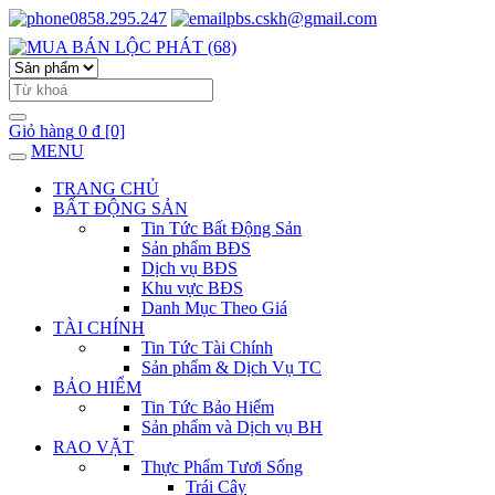
0858.295.247
pbs.cskh@gmail.com
Giỏ hàng
0 đ
[0]
MENU
TRANG CHỦ
BẤT ĐỘNG SẢN
Tin Tức Bất Động Sản
Sản phẩm BĐS
Dịch vụ BĐS
Khu vực BĐS
Danh Mục Theo Giá
TÀI CHÍNH
Tin Tức Tài Chính
Sản phẩm & Dịch Vụ TC
BẢO HIỂM
Tin Tức Bảo Hiểm
Sản phẩm và Dịch vụ BH
RAO VẶT
Thực Phẩm Tươi Sống
Trái Cây