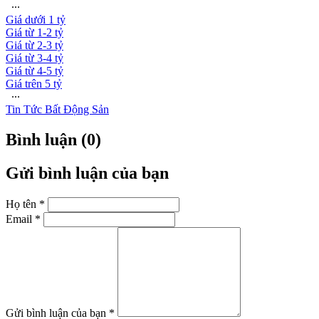
∙∙∙
Giá dưới 1 tỷ
Giá từ 1-2 tỷ
Giá từ 2-3 tỷ
Giá từ 3-4 tỷ
Giá từ 4-5 tỷ
Giá trên 5 tỷ
∙∙∙
Tin Tức Bất Động Sản
Bình luận (0)
Gửi bình luận của bạn
Họ tên *
Email *
Gửi bình luận của bạn *