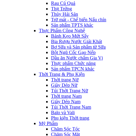
Rau Củ Quả
Thịt Trứng
Thủy Hải Sản
Trữ mát - Chế biến Nấu chín
Sản phẩm TPTS khác
Thực Phẩm Công Nghệ
Bánh Kẹo Mứt Sấy
Bia Rượu Nước Giải Khát
Bơ Sữa và Sản phẩm từ Sữa
Bột Ngũ Cốc Gạo Nếp
Dầu ăn Nước chấm Gia Vị
Thực phẩm Chức năng
Sản phẩm TPCN khác
Thời Trang & Phụ Kiện
Thời trang Nữ
Giày Dép Nữ
Túi Thời Trang Nữ
Thời trang Nam
Giày Dép Nam
Túi Thời Trang Nam
Balo và Vali
Phụ kiện Thời trang
Mỹ Phẩm
Chăm Sóc Tóc
Chăm Sóc Mặt