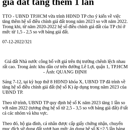
giá đất tăng thêm 1 lần
TTO - UBND TP.HCM vừa trình HĐND TP cho ý kiến về việc
tăng thêm hệ số điều chỉnh giá đất trong năm 2023 so với năm 2022.
Trong khi, từ năm 2020-2022 hệ số điều chỉnh giá đất của TP chỉ ở
mức từ 1,5 - 2,5 so với bảng giá đất.
07-12-2022/321
Giá đất Nhà nước công bố với giá trên thị trường chênh lệch nhau
rất cao. Trong ảnh: khu dân cư trên đường Lê Lợi, quận 1, TP.HCM
- Ảnh: QUANG ĐỊNH
Sáng 7-12, tại kỳ họp thứ 8 HĐND khóa X, UBND TP đã trình về
tăng hệ số điều chỉnh giá đất (hệ số K) áp dụng trong năm 2023 của
UBND TP.
Theo tờ trình, UBND TP quy định hệ số K năm 2023 tăng 1 lần so
với năm 2022 (tương ứng hệ số từ 2,5 - 3,5 so với bảng giá đất) ở tất
cả các nhóm và khu vực.
Theo đó, hộ gia đình, cá nhân được cấp giấy chứng nhận, chuyển
mục đích sử dụng đất vượt hạn mức áp dụng hệ số K=2,5 lần bảng