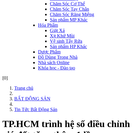
Chăm Sóc Cơ Thể
Chăm Sóc Tay Chân
Chăm Sóc Răng Miệng
Sản phẩm MP Khác
Hóa Phẩm
Giặt Xả
Xịt Khử Mùi
Vệ sinh Tẩy Rửa
Sản phẩm HP Khác
Dược Phẩm
Đồ Dùng Trong Nhà
Nhà sách Online
Khóa học - Đào tạo
[0]
Trang chủ
BẤT ĐỘNG SẢN
Tin Tức Bất Động Sản
TP.HCM trình hệ số điều chỉnh