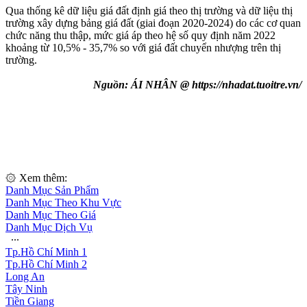
Qua thống kê dữ liệu giá đất định giá theo thị trường và dữ liệu thị
trường xây dựng bảng giá đất (giai đoạn 2020-2024) do các cơ quan
chức năng thu thập, mức giá áp theo hệ số quy định năm 2022
khoảng từ 10,5% - 35,7% so với giá đất chuyển nhượng trên thị
trường.
Nguồn: ÁI NHÂN @ https://nhadat.tuoitre.vn/
۞ Xem thêm:
Danh Mục Sản Phẩm
Danh Mục Theo Khu Vực
Danh Mục Theo Giá
Danh Mục Dịch Vụ
∙∙∙
Tp.Hồ Chí Minh 1
Tp.Hồ Chí Minh 2
Long An
Tây Ninh
Tiền Giang