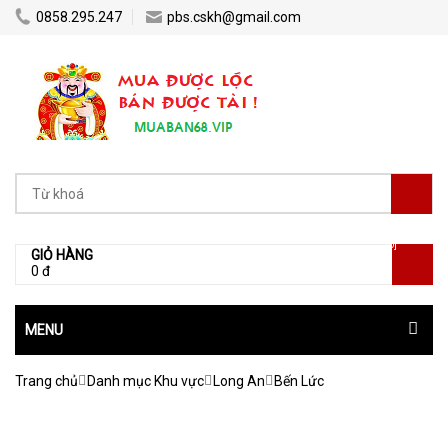
0858.295.247
pbs.cskh@gmail.com
[0]
GIỎ HÀNG
0 đ
MENU
Trang chủ
Danh mục Khu vực
Long An
Bến Lức