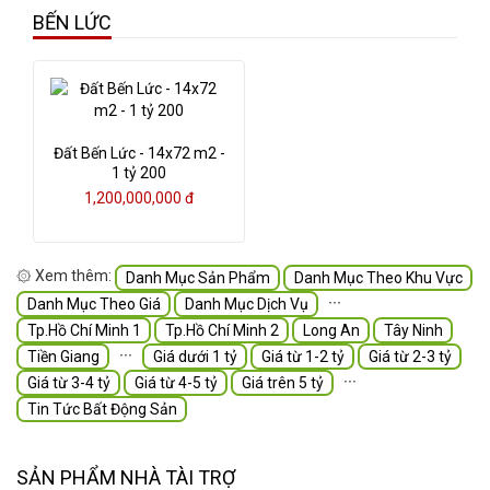
BẾN LỨC
Đất Bến Lức - 14x72 m2 -
1 tỷ 200
1,200,000,000 đ
۞ Xem thêm:
Danh Mục Sản Phẩm
Danh Mục Theo Khu Vực
∙∙∙
Danh Mục Theo Giá
Danh Mục Dịch Vụ
Tp.Hồ Chí Minh 1
Tp.Hồ Chí Minh 2
Long An
Tây Ninh
∙∙∙
Tiền Giang
Giá dưới 1 tỷ
Giá từ 1-2 tỷ
Giá từ 2-3 tỷ
∙∙∙
Giá từ 3-4 tỷ
Giá từ 4-5 tỷ
Giá trên 5 tỷ
Tin Tức Bất Động Sản
SẢN PHẨM NHÀ TÀI TRỢ