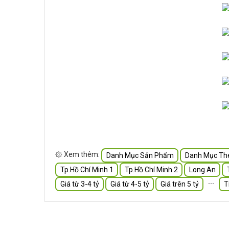
۞ Xem thêm:
Danh Mục Sản Phẩm
Danh Mục Th
Tp.Hồ Chí Minh 1
Tp.Hồ Chí Minh 2
Long An
∙∙∙
Giá từ 3-4 tỷ
Giá từ 4-5 tỷ
Giá trên 5 tỷ
T