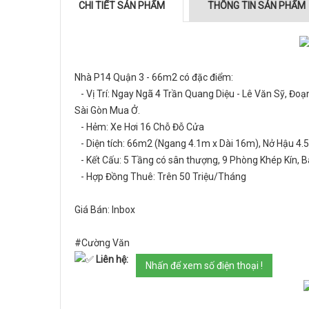
CHI TIẾT SẢN PHẨM
THÔNG TIN SẢN PHẨM
Nhà P14 Quận 3 - 66m2 có đặc điểm:
- Vị Trí: Ngay Ngã 4 Trần Quang Diệu - Lê Văn Sỹ, Đo
Sài Gòn Mua Ở.
- Hẻm: Xe Hơi 16 Chỗ Đỗ Cửa
- Diện tích: 66m2 (Ngang 4.1m x Dài 16m), Nở Hậu 4.
- Kết Cấu: 5 Tầng có sân thượng, 9 Phòng Khép Kín,
- Hợp Đồng Thuê: Trên 50 Triệu/Tháng
Giá Bán: Inbox
#Cường Văn
Liên hệ:
Nhấn để xem số điện thoại !