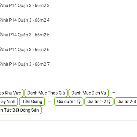
∙∙∙
eo Khu Vực
Danh Mục Theo Giá
Danh Mục Dịch Vụ
∙∙∙
Tây Ninh
Tiền Giang
Giá dưới 1 tỷ
Giá từ 1-2 tỷ
Giá từ 2-3 
in Tức Bất Động Sản