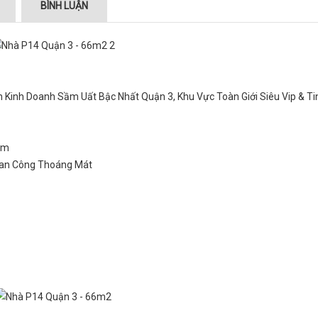
BÌNH LUẬN
ạn Kinh Doanh Sầm Uất Bậc Nhất Quận 3, Khu Vực Toàn Giới Siêu Vip & T
5m
 Ban Công Thoáng Mát