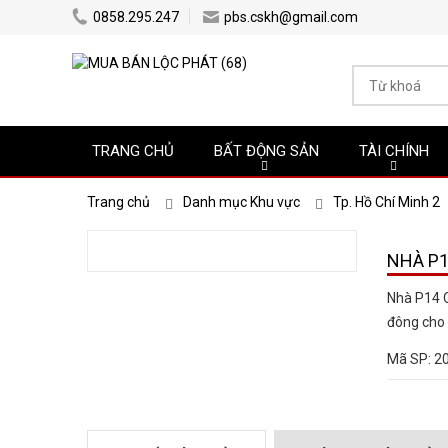
0858.295.247
pbs.cskh@gmail.com
TRANG CHỦ
BẤT ĐỘNG SẢN
TÀI CHÍNH
Trang chủ
Danh mục Khu vực
Tp. Hồ Chí Minh 2
NHÀ P1
Nhà P14 Q
đông cho 
Mã SP:
2