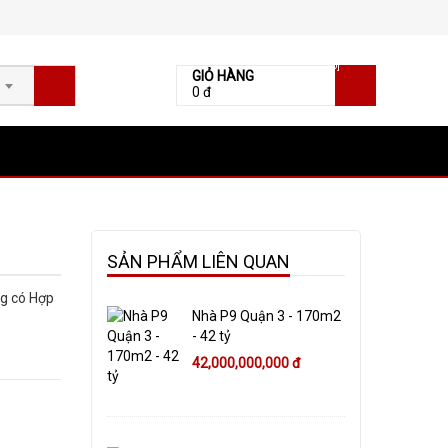
[0]
GIỎ HÀNG
0 đ
SẢN PHẨM LIÊN QUAN
ng có Hợp
Nhà P9 Quận 3 - 170m2
- 42 tỷ
42,000,000,000 đ